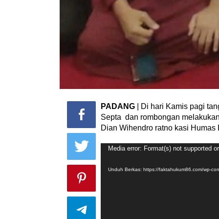
PADANG
| Di hari Kamis pagi ta
Septa dan rombongan melakukan 
Dian Wihendro ratno kasi Humas 
Pemutar
Media error: Format(s) not supported o
Video
Unduh Berkas: https://faktahukum86.com/wp-c