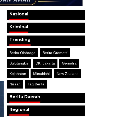
Nasional
Kriminal
Trending
Berita Olahraga
Berita Otomotif
Bulutangkis
DKI Jakarta
Gerindra
Kejahatan
Mitsubishi
New Zealand
Nissan
Tag Berita
Berita Daerah
Regional