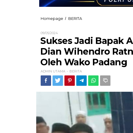
Sukses
Homepage
BERITA
/
Jadi
Bapak
Oleh
09/05/2024
Asuh
ADMIN
Sukses Jadi Bapak A
Anak
UTAMA
Stunting,
Dian Wihendro Ratn
Aipda
Dian
Oleh Wako Padang
Wihendro
Ratno
ADMIN UTAMA
BERITA
Diganjar
-
Penghargaan
Oleh
Wako
Padang