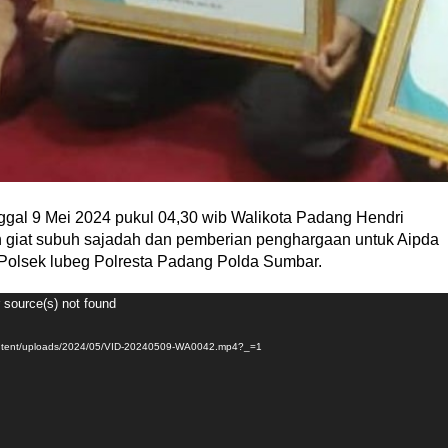
nggal 9 Mei 2024 pukul 04,30 wib Walikota Padang Hendri
giat subuh sajadah dan pemberian penghargaan untuk Aipda
Polsek lubeg Polresta Padang Polda Sumbar.
r source(s) not found
ontent/uploads/2024/05/VID-20240509-WA0042.mp4?_=1