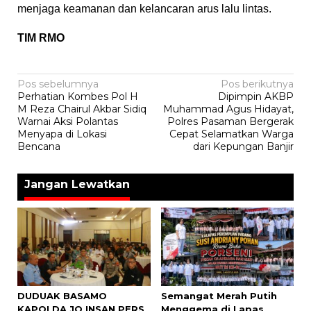
menjaga keamanan dan kelancaran arus lalu lintas.
TIM RMO
Navigasi
Pos sebelumnya
Pos berikutnya
Perhatian Kombes Pol H
Dipimpin AKBP
pos
M Reza Chairul Akbar Sidiq
Muhammad Agus Hidayat,
Warnai Aksi Polantas
Polres Pasaman Bergerak
Menyapa di Lokasi
Cepat Selamatkan Warga
Bencana
dari Kepungan Banjir
Jangan Lewatkan
DUDUAK BASAMO
Semangat Merah Putih
KAPOLDA JO INSAN PERS
Menggema di Lapas