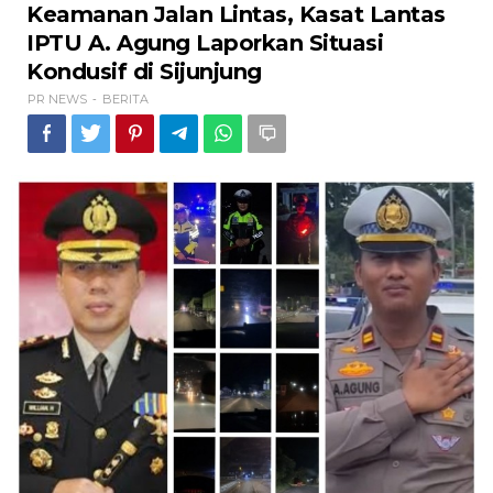
Jalan
Keamanan Jalan Lintas, Kasat Lantas
Lintas,
IPTU A. Agung Laporkan Situasi
Kasat
Lantas
Kondusif di Sijunjung
IPTU
PR NEWS
BERITA
-
A.
Agung
Laporkan
Situasi
Kondusif
di
Sijunjung