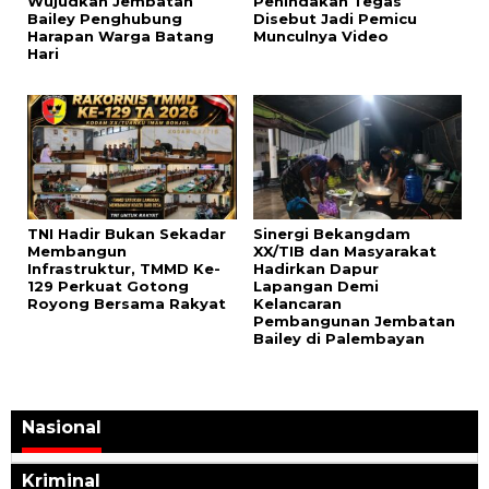
Wujudkan Jembatan
Penindakan Tegas
Bailey Penghubung
Disebut Jadi Pemicu
Harapan Warga Batang
Munculnya Video
Hari
TNI Hadir Bukan Sekadar
Sinergi Bekangdam
Membangun
XX/TIB dan Masyarakat
Infrastruktur, TMMD Ke-
Hadirkan Dapur
129 Perkuat Gotong
Lapangan Demi
Royong Bersama Rakyat
Kelancaran
Pembangunan Jembatan
Bailey di Palembayan
Nasional
Kriminal