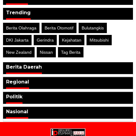
Trending
Berita Olahraga
Berita Otomotif
Bulutangkis
DKI Jakarta
Gerindra
Kejahatan
Mitsubishi
New Zealand
Nissan
Tag Berita
Berita Daerah
Regional
Politik
Nasional