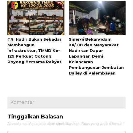
TNI Hadir Bukan Sekadar
Sinergi Bekangdam
Membangun
XX/TIB dan Masyarakat
Infrastruktur, TMMD Ke-
Hadirkan Dapur
129 Perkuat Gotong
Lapangan Demi
Royong Bersama Rakyat
Kelancaran
Pembangunan Jembatan
Bailey di Palembayan
Komentar
Tinggalkan Balasan
Alamat email Anda tidak akan dipublikasikan.
Ruas yang wajib ditandai
*