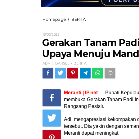
Gerakan
Homepage
BERITA
/
Tanam
Padi
Oleh
18/03/2023
di
ADMIN
Gerakan Tanam Padi 
Kedabu
BARSEL
Rapat,
Upaya Menuju Mand
Bupati:
Ini
ADMIN BARSEL
BERITA
Upaya
-
Menuju
Mandiri
Pangan
Meranti | IP.net
— Bupati Kepulau
membuka Gerakan Tanam Padi In
Rangsang Pesisir.
Adil mengapresiasi kekompakan d
tersebut. Dia yakin dengan seman
Meranti dapat meningkat.