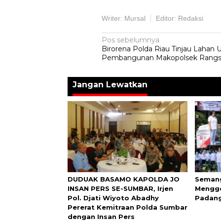
Writer: Mursal
Editor: Redaksi
Navigasi
Pos sebelumnya
Birorena Polda Riau Tinjau Lahan 
pos
Pembangunan Makopolsek Rangs
Jangan Lewatkan
DUDUAK BASAMO KAPOLDA JO
Semang
INSAN PERS SE-SUMBAR, Irjen
Mengge
Pol. Djati Wiyoto Abadhy
Padang
Pererat Kemitraan Polda Sumbar
dengan Insan Pers