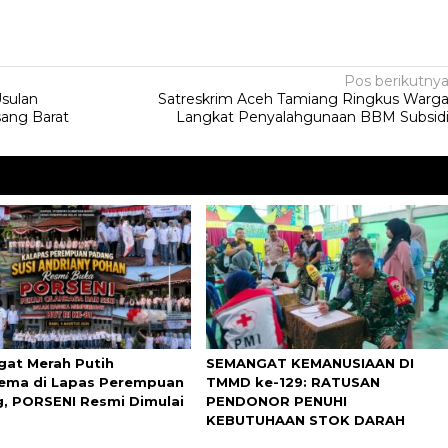
Pos berikutny
Usulan
Satreskrim Aceh Tamiang Ringkus Warg
ang Barat
Langkat Penyalahgunaan BBM Subsid
at Merah Putih
SEMANGAT KEMANUSIAAN DI
ma di Lapas Perempuan
TMMD ke-129: RATUSAN
, PORSENI Resmi Dimulai
PENDONOR PENUHI
KEBUTUHAAN STOK DARAH