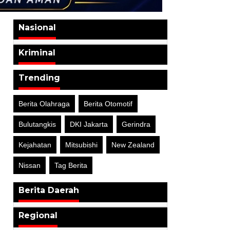
Nasional
Kriminal
Trending
Berita Olahraga
Berita Otomotif
Bulutangkis
DKI Jakarta
Gerindra
Kejahatan
Mitsubishi
New Zealand
Nissan
Tag Berita
Berita Daerah
Regional