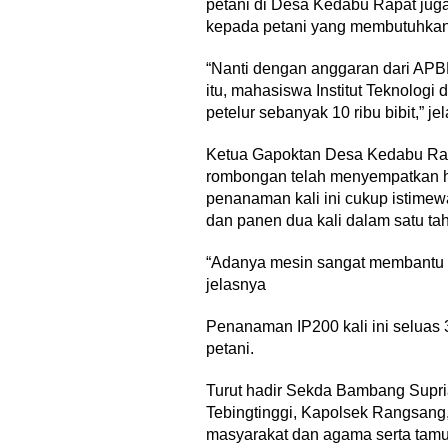
petani di Desa Kedabu Rapat jug
kepada petani yang membutuhkan
“Nanti dengan anggaran dari APBN, 
itu, mahasiswa Institut Teknolog
petelur sebanyak 10 ribu bibit,” je
Ketua Gapoktan Desa Kedabu Rap
rombongan telah menyempatkan ha
penanaman kali ini cukup istim
dan panen dua kali dalam satu ta
“Adanya mesin sangat membantu p
jelasnya
Penanaman IP200 kali ini seluas 
petani.
Turut hadir Sekda Bambang Supri
Tebingtinggi, Kapolsek Rangsang,
masyarakat dan agama serta tamu