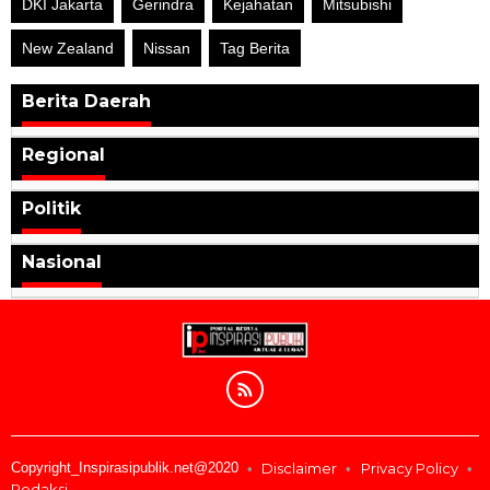
DKI Jakarta
Gerindra
Kejahatan
Mitsubishi
New Zealand
Nissan
Tag Berita
Berita Daerah
Regional
Politik
Nasional
Copyright_Inspirasipublik.net@2020
Disclaimer
Privacy Policy
Redaksi