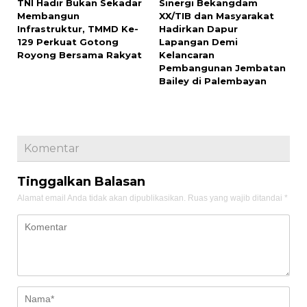
TNI Hadir Bukan Sekadar
Sinergi Bekangdam
Membangun
XX/TIB dan Masyarakat
Infrastruktur, TMMD Ke-
Hadirkan Dapur
129 Perkuat Gotong
Lapangan Demi
Royong Bersama Rakyat
Kelancaran
Pembangunan Jembatan
Bailey di Palembayan
Komentar
Tinggalkan Balasan
Alamat email Anda tidak akan dipublikasikan.
Ruas yang wajib ditandai
*