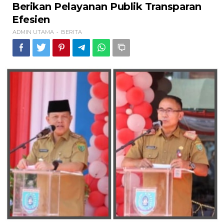
Berikan
Berikan Pelayanan Publik Transparan
Pelayanan
Efesien
Publik
Transparan
ADMIN UTAMA
BERITA
-
Efesien