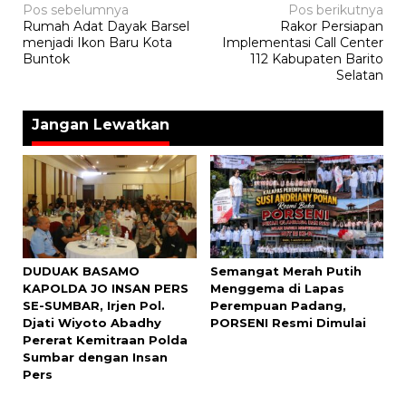
Navigasi
Pos sebelumnya
Pos berikutnya
Rumah Adat Dayak Barsel
Rakor Persiapan
pos
menjadi Ikon Baru Kota
Implementasi Call Center
Buntok
112 Kabupaten Barito
Selatan
Jangan Lewatkan
DUDUAK BASAMO
Semangat Merah Putih
KAPOLDA JO INSAN PERS
Menggema di Lapas
SE-SUMBAR, Irjen Pol.
Perempuan Padang,
Djati Wiyoto Abadhy
PORSENI Resmi Dimulai
Pererat Kemitraan Polda
Sumbar dengan Insan
Pers