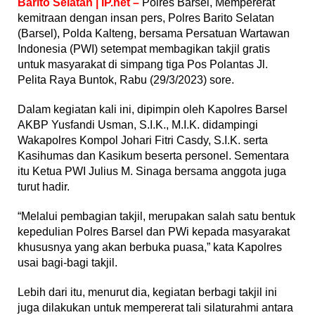
Barito Selatan | IP.net –
Polres Barsel, Mempererat
kemitraan dengan insan pers, Polres Barito Selatan
(Barsel), Polda Kalteng, bersama Persatuan Wartawan
Indonesia (PWI) setempat membagikan takjil gratis
untuk masyarakat di simpang tiga Pos Polantas Jl.
Pelita Raya Buntok, Rabu (29/3/2023) sore.
Dalam kegiatan kali ini, dipimpin oleh Kapolres Barsel
AKBP Yusfandi Usman, S.I.K., M.I.K. didampingi
Wakapolres Kompol Johari Fitri Casdy, S.I.K. serta
Kasihumas dan Kasikum beserta personel. Sementara
itu Ketua PWI Julius M. Sinaga bersama anggota juga
turut hadir.
“Melalui pembagian takjil, merupakan salah satu bentuk
kepedulian Polres Barsel dan PWi kepada masyarakat
khususnya yang akan berbuka puasa,” kata Kapolres
usai bagi-bagi takjil.
Lebih dari itu, menurut dia, kegiatan berbagi takjil ini
juga dilakukan untuk mempererat tali silaturahmi antara