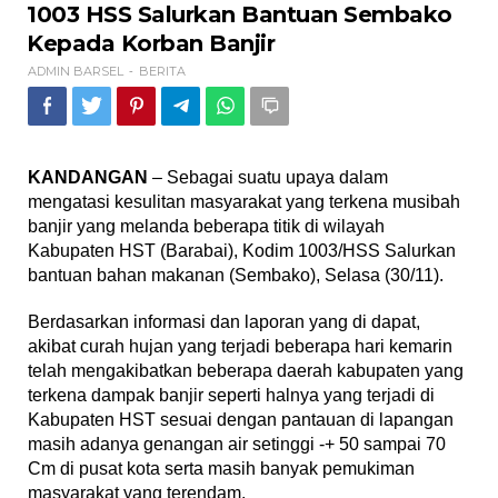
HSS
1003 HSS Salurkan Bantuan Sembako
Salurkan
Kepada Korban Banjir
Bantuan
Sembako
ADMIN BARSEL
BERITA
-
Kepada
Korban
Banjir
KANDANGAN
– Sebagai suatu upaya dalam
mengatasi kesulitan masyarakat yang terkena musibah
banjir yang melanda beberapa titik di wilayah
Kabupaten HST (Barabai), Kodim 1003/HSS Salurkan
bantuan bahan makanan (Sembako), Selasa (30/11).
Berdasarkan informasi dan laporan yang di dapat,
akibat curah hujan yang terjadi beberapa hari kemarin
telah mengakibatkan beberapa daerah kabupaten yang
terkena dampak banjir seperti halnya yang terjadi di
Kabupaten HST sesuai dengan pantauan di lapangan
masih adanya genangan air setinggi -+ 50 sampai 70
Cm di pusat kota serta masih banyak pemukiman
masyarakat yang terendam.