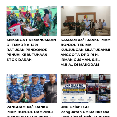
SEMANGAT KEMANUSIAAN
KASDAM XX/TUANKU IMAM
DI TMMD ke-129:
BONJOL TERIMA
RATUSAN PENDONOR
KUNJUNGAN SILATURAHMI
PENUHI KEBUTUHAAN
ANGGOTA DPD RI H.
STOK DARAH
IRMAN GUSMAN, S.E.,
M.B.A., DI MAKODAM
PANGDAM XX/TUANKU
UNP Gelar FGD
IMAM BONJOL DAMPINGI
Penguatan UMKM Busana
WAKASAU PADA BHAKTI
Tradisional, Baju Kuruang