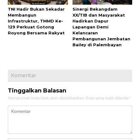
TNI Hadir Bukan Sekadar
Sinergi Bekangdam
Membangun
XX/TIB dan Masyarakat
Infrastruktur, TMMD Ke-
Hadirkan Dapur
129 Perkuat Gotong
Lapangan Demi
Royong Bersama Rakyat
Kelancaran
Pembangunan Jembatan
Bailey di Palembayan
Komentar
Tinggalkan Balasan
Alamat email Anda tidak akan dipublikasikan.
Ruas yang wajib ditandai
*