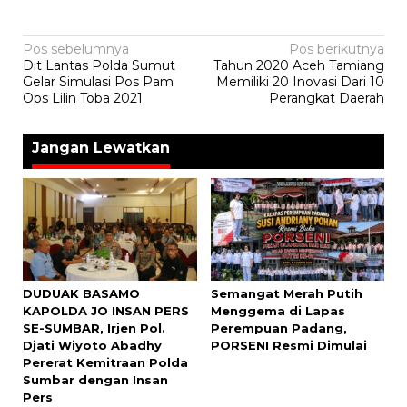
Navigasi
Pos sebelumnya
Pos berikutnya
Dit Lantas Polda Sumut
Tahun 2020 Aceh Tamiang
pos
Gelar Simulasi Pos Pam
Memiliki 20 Inovasi Dari 10
Ops Lilin Toba 2021
Perangkat Daerah
Jangan Lewatkan
DUDUAK BASAMO
Semangat Merah Putih
KAPOLDA JO INSAN PERS
Menggema di Lapas
SE-SUMBAR, Irjen Pol.
Perempuan Padang,
Djati Wiyoto Abadhy
PORSENI Resmi Dimulai
Pererat Kemitraan Polda
Sumbar dengan Insan
Pers