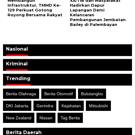
Membangun
XX/TIB dan Masyarakat
Infrastruktur, TMMD Ke-
Hadirkan Dapur
129 Perkuat Gotong
Lapangan Demi
Royong Bersama Rakyat
Kelancaran
Pembangunan Jembatan
Bailey di Palembayan
Nasional
Kriminal
Trending
Berita Olahraga
Berita Otomotif
Bulutangkis
DKI Jakarta
Gerindra
Kejahatan
Mitsubishi
New Zealand
Nissan
Tag Berita
Berita Daerah