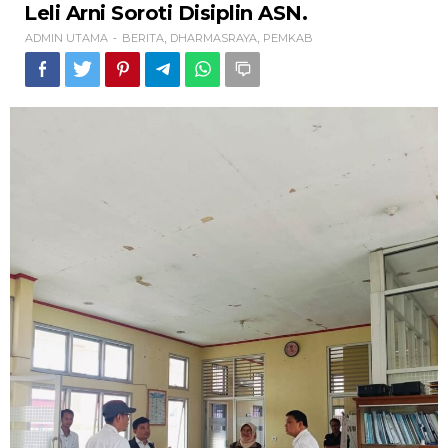
Leli
Leli Arni Soroti Disiplin ASN.
Arni
ADMIN UTAMA
BERITA
DHARMASRAYA
PEMKAB
-
,
,
Soroti
Disiplin
ASN.