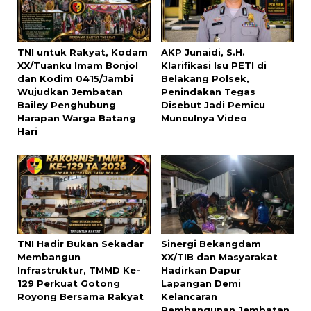
TNI untuk Rakyat, Kodam
AKP Junaidi, S.H.
XX/Tuanku Imam Bonjol
Klarifikasi Isu PETI di
dan Kodim 0415/Jambi
Belakang Polsek,
Wujudkan Jembatan
Penindakan Tegas
Bailey Penghubung
Disebut Jadi Pemicu
Harapan Warga Batang
Munculnya Video
Hari
TNI Hadir Bukan Sekadar
Sinergi Bekangdam
Membangun
XX/TIB dan Masyarakat
Infrastruktur, TMMD Ke-
Hadirkan Dapur
129 Perkuat Gotong
Lapangan Demi
Royong Bersama Rakyat
Kelancaran
Pembangunan Jembatan