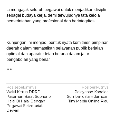
Ia mengajak seluruh pegawai untuk menjadikan disiplin
sebagai budaya kerja, demi terwujudnya tata kelola
pemerintahan yang profesional dan berintegritas.
Kunjungan ini menjadi bentuk nyata komitmen pimpinan
daerah dalam memastikan pelayanan publik berjalan
optimal dan aparatur tetap berada dalam jalur
pengabdian yang benar.
****
Navigasi
Pos sebelumnya
Pos berikutnya
Wakil Ketua DPRD
Pelayanan Kapolda
pos
Pasaman Barat Supriono
Sumbar dalam Jamuan
Halal Bi Halal Dengan
Tim Media Online Riau
Pegawai Sekretariat
Dewan