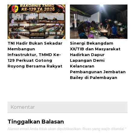
TNI Hadir Bukan Sekadar
Sinergi Bekangdam
Membangun
XX/TIB dan Masyarakat
Infrastruktur, TMMD Ke-
Hadirkan Dapur
129 Perkuat Gotong
Lapangan Demi
Royong Bersama Rakyat
Kelancaran
Pembangunan Jembatan
Bailey di Palembayan
Komentar
Tinggalkan Balasan
Alamat email Anda tidak akan dipublikasikan.
Ruas yang wajib ditandai
*