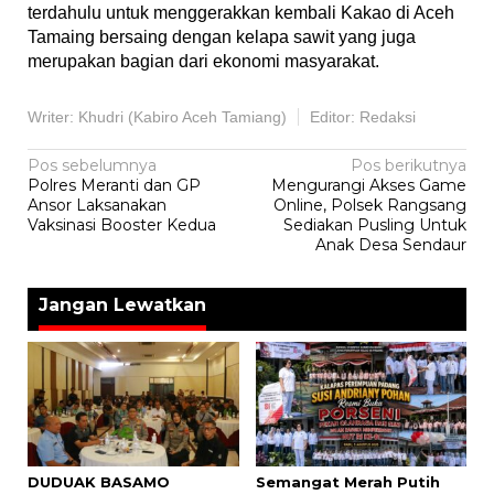
terdahulu untuk menggerakkan kembali Kakao di Aceh
Tamaing bersaing dengan kelapa sawit yang juga
merupakan bagian dari ekonomi masyarakat.
Writer: Khudri (Kabiro Aceh Tamiang)
Editor: Redaksi
Navigasi
Pos sebelumnya
Pos berikutnya
Polres Meranti dan GP
Mengurangi Akses Game
pos
Ansor Laksanakan
Online, Polsek Rangsang
Vaksinasi Booster Kedua
Sediakan Pusling Untuk
Anak Desa Sendaur
Jangan Lewatkan
DUDUAK BASAMO
Semangat Merah Putih