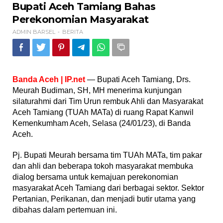
Bupati
Bupati Aceh Tamiang Bahas
Aceh
Perekonomian Masyarakat
Tamiang
Bahas
ADMIN BARSEL
BERITA
-
Perekonomian
Masyarakat
Banda Aceh | IP.net
— Bupati Aceh Tamiang, Drs.
Meurah Budiman, SH, MH menerima kunjungan
silaturahmi dari Tim Urun rembuk Ahli dan Masyarakat
Aceh Tamiang (TUAh MATa) di ruang Rapat Kanwil
Kemenkumham Aceh, Selasa (24/01/23), di Banda
Aceh.
Pj. Bupati Meurah bersama tim TUAh MATa, tim pakar
dan ahli dan beberapa tokoh masyarakat membuka
dialog bersama untuk kemajuan perekonomian
masyarakat Aceh Tamiang dari berbagai sektor. Sektor
Pertanian, Perikanan, dan menjadi butir utama yang
dibahas dalam pertemuan ini.