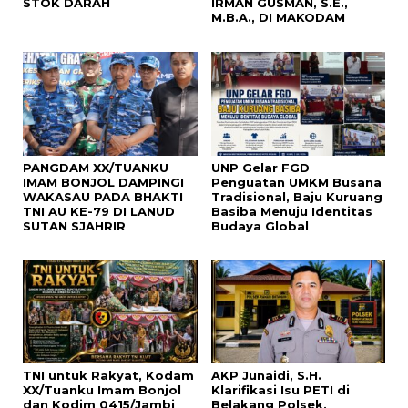
STOK DARAH
IRMAN GUSMAN, S.E.,
M.B.A., DI MAKODAM
PANGDAM XX/TUANKU
UNP Gelar FGD
IMAM BONJOL DAMPINGI
Penguatan UMKM Busana
WAKASAU PADA BHAKTI
Tradisional, Baju Kuruang
TNI AU KE-79 DI LANUD
Basiba Menuju Identitas
SUTAN SJAHRIR
Budaya Global
TNI untuk Rakyat, Kodam
AKP Junaidi, S.H.
XX/Tuanku Imam Bonjol
Klarifikasi Isu PETI di
dan Kodim 0415/Jambi
Belakang Polsek,