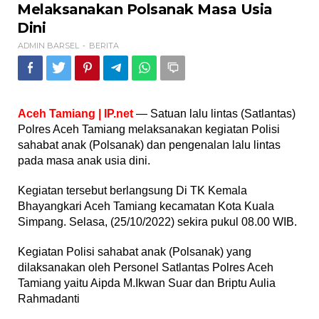
Polsanak
Melaksanakan Polsanak Masa Usia
Masa
Dini
Usia
Dini
ADMIN BARSEL
BERITA
-
Aceh Tamiang | IP.net
— Satuan lalu lintas (Satlantas)
Polres Aceh Tamiang melaksanakan kegiatan Polisi
sahabat anak (Polsanak) dan pengenalan lalu lintas
pada masa anak usia dini.
Kegiatan tersebut berlangsung Di TK Kemala
Bhayangkari Aceh Tamiang kecamatan Kota Kuala
Simpang. Selasa, (25/10/2022) sekira pukul 08.00 WIB.
Kegiatan Polisi sahabat anak (Polsanak) yang
dilaksanakan oleh Personel Satlantas Polres Aceh
Tamiang yaitu Aipda M.Ikwan Suar dan Briptu Aulia
Rahmadanti