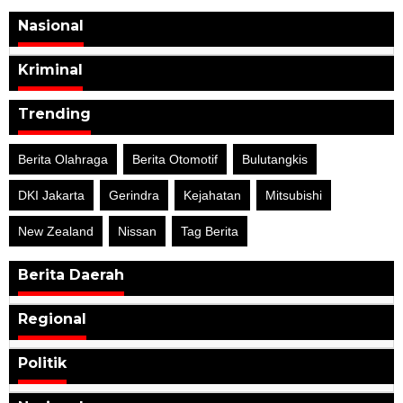
Nasional
Kriminal
Trending
Berita Olahraga
Berita Otomotif
Bulutangkis
DKI Jakarta
Gerindra
Kejahatan
Mitsubishi
New Zealand
Nissan
Tag Berita
Berita Daerah
Regional
Politik