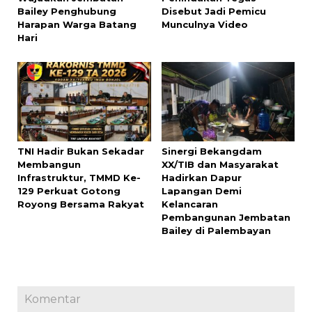
Bailey Penghubung
Disebut Jadi Pemicu
Harapan Warga Batang
Munculnya Video
Hari
TNI Hadir Bukan Sekadar
Sinergi Bekangdam
Membangun
XX/TIB dan Masyarakat
Infrastruktur, TMMD Ke-
Hadirkan Dapur
129 Perkuat Gotong
Lapangan Demi
Royong Bersama Rakyat
Kelancaran
Pembangunan Jembatan
Bailey di Palembayan
Komentar