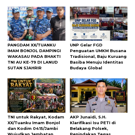
PANGDAM XX/TUANKU
UNP Gelar FGD
IMAM BONJOL DAMPINGI
Penguatan UMKM Busana
WAKASAU PADA BHAKTI
Tradisional, Baju Kuruang
TNI AU KE-79 DI LANUD
Basiba Menuju Identitas
SUTAN SJAHRIR
Budaya Global
TNI untuk Rakyat, Kodam
AKP Junaidi, S.H.
XX/Tuanku Imam Bonjol
Klarifikasi Isu PETI di
dan Kodim 0415/Jambi
Belakang Polsek,
Wujudkan Jembatan
Penindakan Tegas