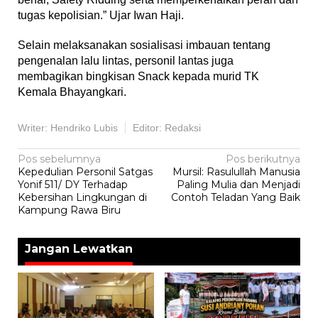
tugas kepolisian.” Ujar Iwan Haji.
Selain melaksanakan sosialisasi imbauan tentang
pengenalan lalu lintas, personil lantas juga
membagikan bingkisan Snack kepada murid TK
Kemala Bhayangkari.
Writer: Hendriko Lubis
Editor: Redaksi
Navigasi
Pos sebelumnya
Pos berikutnya
Kepedulian Personil Satgas
Mursil: Rasulullah Manusia
pos
Yonif 511/ DY Terhadap
Paling Mulia dan Menjadi
Kebersihan Lingkungan di
Contoh Teladan Yang Baik
Kampung Rawa Biru
Jangan Lewatkan