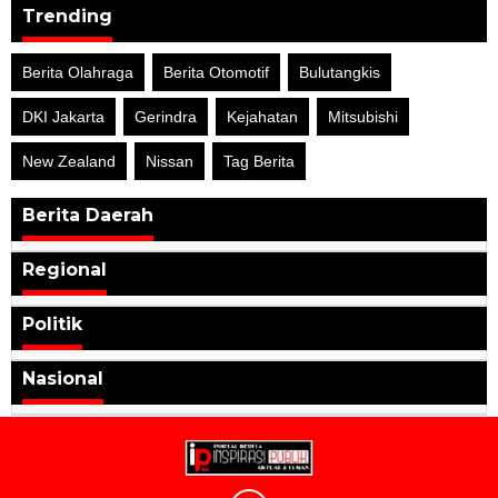
Trending
Berita Olahraga
Berita Otomotif
Bulutangkis
DKI Jakarta
Gerindra
Kejahatan
Mitsubishi
New Zealand
Nissan
Tag Berita
Berita Daerah
Regional
Politik
Nasional