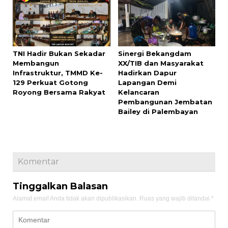
TNI Hadir Bukan Sekadar
Sinergi Bekangdam
Membangun
XX/TIB dan Masyarakat
Infrastruktur, TMMD Ke-
Hadirkan Dapur
129 Perkuat Gotong
Lapangan Demi
Royong Bersama Rakyat
Kelancaran
Pembangunan Jembatan
Bailey di Palembayan
Komentar
Tinggalkan Balasan
Alamat email Anda tidak akan dipublikasikan.
Ruas yang wajib ditandai
*