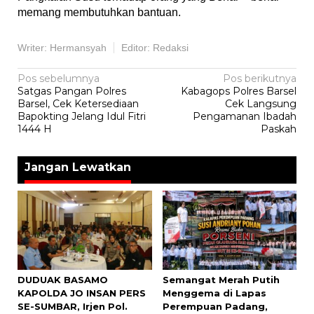
memang membutuhkan bantuan.
Writer: Hermansyah
Editor: Redaksi
Navigasi
Pos sebelumnya
Pos berikutnya
Satgas Pangan Polres
Kabagops Polres Barsel
pos
Barsel, Cek Ketersediaan
Cek Langsung
Bapokting Jelang Idul Fitri
Pengamanan Ibadah
1444 H
Paskah
Jangan Lewatkan
DUDUAK BASAMO
Semangat Merah Putih
KAPOLDA JO INSAN PERS
Menggema di Lapas
SE-SUMBAR, Irjen Pol.
Perempuan Padang,