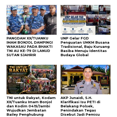
PANGDAM XX/TUANKU
UNP Gelar FGD
IMAM BONJOL DAMPINGI
Penguatan UMKM Busana
WAKASAU PADA BHAKTI
Tradisional, Baju Kuruang
TNI AU KE-79 DI LANUD
Basiba Menuju Identitas
SUTAN SJAHRIR
Budaya Global
TNI untuk Rakyat, Kodam
AKP Junaidi, S.H.
XX/Tuanku Imam Bonjol
Klarifikasi Isu PETI di
dan Kodim 0415/Jambi
Belakang Polsek,
Wujudkan Jembatan
Penindakan Tegas
Bailey Penghubung
Disebut Jadi Pemicu