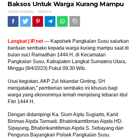
Baksos
Baksos Untuk Warga Kurang Mampu
Untuk
ADMIN BARSEL
BERITA
-
Warga
Kurang
Mampu
Langkat | IP.net
— Kapolsek Pangkalan Susu salurkan
bantuan sembako kepada warga kurang mampu saat di
bulan suci Ramadhan 1444 H, di Kecamatan
Pangkalan Susu, Kabupaten Langkat Sumatera Utara,
Minggu (9/4/2023) Pukul 09.30 Wib.
Usai kegiatan, AKP Zul Iskandar Ginting, SH
mengatakan,” pemberian sembako ini khusus bagi
warga yang ekonominya lemah menjelang lebaran Idul
Fitri 1444 H.
Dengan didampingi Ka. Sium Aiptu Sugiarto, Kanit
Binmas Aipda Tarmadi, Bhabinkamtibmas Aipda HD.
Sipayung, Bhabinkamtibmas Aipda S. Sebayang dan
Pengurus Bayangkari Polsek Pangkalan Susu.