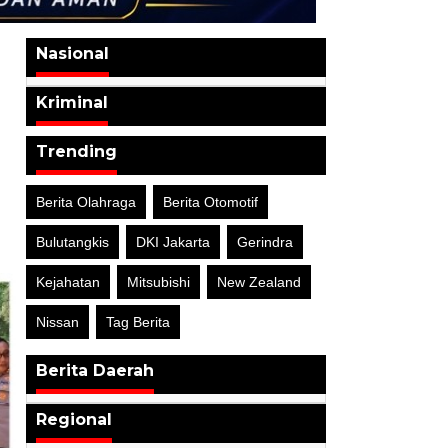
Nasional
Kriminal
Trending
Berita Olahraga
Berita Otomotif
Bulutangkis
DKI Jakarta
Gerindra
Kejahatan
Mitsubishi
New Zealand
Nissan
Tag Berita
Berita Daerah
Regional