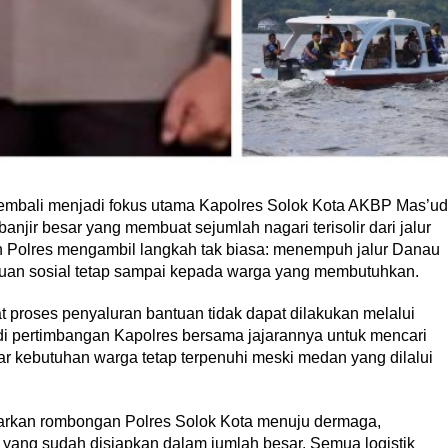
mbali menjadi fokus utama Kapolres Solok Kota AKBP Mas’u
anjir besar yang membuat sejumlah nagari terisolir dari jalur
an Polres mengambil langkah tak biasa: menempuh jalur Danau
uan sosial tetap sampai kepada warga yang membutuhkan.
t proses penyaluran bantuan tidak dapat dilakukan melalui
jadi pertimbangan Kapolres bersama jajarannya untuk mencari
agar kebutuhan warga tetap terpenuhi meski medan yang dilalui
arkan rombongan Polres Solok Kota menuju dermaga,
yang sudah disiapkan dalam jumlah besar. Semua logistik