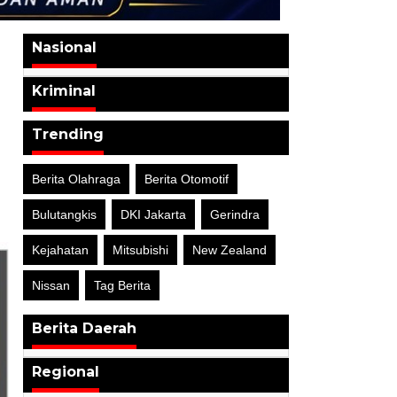
Nasional
Kriminal
Trending
Berita Olahraga
Berita Otomotif
Bulutangkis
DKI Jakarta
Gerindra
Kejahatan
Mitsubishi
New Zealand
Nissan
Tag Berita
Berita Daerah
Regional