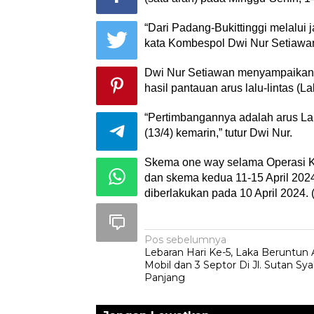
“Dari Padang-Bukittinggi melalui 
kata Kombespol Dwi Nur Setiawan,
Dwi Nur Setiawan menyampaikan, 
hasil pantauan arus lalu-lintas (La
“Pertimbangannya adalah arus Lalin
(13/4) kemarin,” tutur Dwi Nur.
Skema one way selama Operasi Ke
dan skema kedua 11-15 April 2024
diberlakukan pada 10 April 2024. (
Navigasi
Pos sebelumnya
Lebaran Hari Ke-5, Laka Beruntun A
pos
Mobil dan 3 Septor Di Jl. Sutan Sy
Panjang