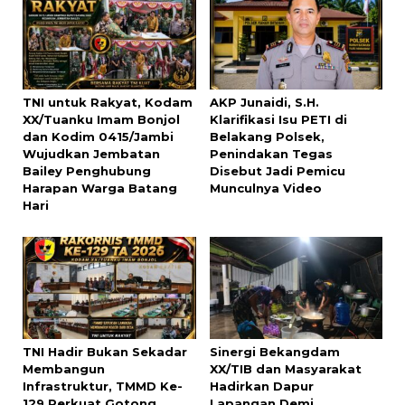
TNI untuk Rakyat, Kodam
AKP Junaidi, S.H.
XX/Tuanku Imam Bonjol
Klarifikasi Isu PETI di
dan Kodim 0415/Jambi
Belakang Polsek,
Wujudkan Jembatan
Penindakan Tegas
Bailey Penghubung
Disebut Jadi Pemicu
Harapan Warga Batang
Munculnya Video
Hari
TNI Hadir Bukan Sekadar
Sinergi Bekangdam
Membangun
XX/TIB dan Masyarakat
Infrastruktur, TMMD Ke-
Hadirkan Dapur
129 Perkuat Gotong
Lapangan Demi