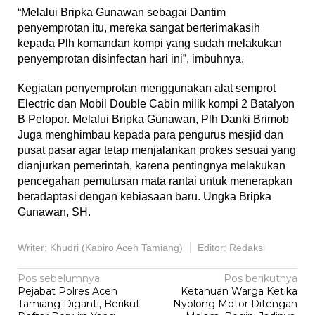
“Melalui Bripka Gunawan sebagai Dantim
penyemprotan itu, mereka sangat berterimakasih
kepada Plh komandan kompi yang sudah melakukan
penyemprotan disinfectan hari ini”, imbuhnya.
Kegiatan penyemprotan menggunakan alat semprot
Electric dan Mobil Double Cabin milik kompi 2 Batalyon
B Pelopor. Melalui Bripka Gunawan, Plh Danki Brimob
Juga menghimbau kepada para pengurus mesjid dan
pusat pasar agar tetap menjalankan prokes sesuai yang
dianjurkan pemerintah, karena pentingnya melakukan
pencegahan pemutusan mata rantai untuk menerapkan
beradaptasi dengan kebiasaan baru. Ungka Bripka
Gunawan, SH.
Writer: Khudri (Kabiro Aceh Tamiang)
Editor: Redaksi
Navigasi
Pos sebelumnya
Pos berikutnya
Pejabat Polres Aceh
Ketahuan Warga Ketika
pos
Tamiang Diganti, Berikut
Nyolong Motor Ditengah