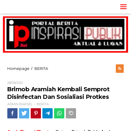
Lewati
ke
konten
Brimob
Homepage
BERITA
/
Aramiah
Kembali
Oleh
28/09/2021
Semprot
ADMIN
Brimob Aramiah Kembali Semprot
Disinfectan
BARSEL
Dan
Disinfectan Dan Sosialiasi Protkes
Sosialiasi
ADMIN BARSEL
BERITA
-
Protkes