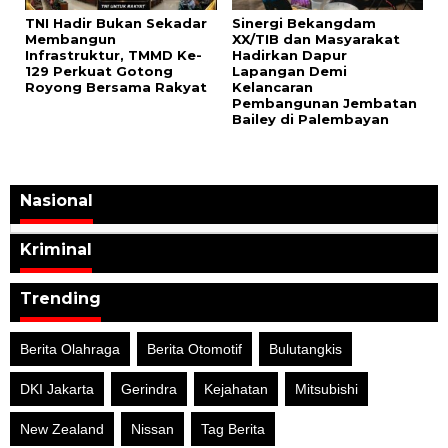
TNI Hadir Bukan Sekadar
Sinergi Bekangdam
Membangun
XX/TIB dan Masyarakat
Infrastruktur, TMMD Ke-
Hadirkan Dapur
129 Perkuat Gotong
Lapangan Demi
Royong Bersama Rakyat
Kelancaran
Pembangunan Jembatan
Bailey di Palembayan
Nasional
Kriminal
Trending
Berita Olahraga
Berita Otomotif
Bulutangkis
DKI Jakarta
Gerindra
Kejahatan
Mitsubishi
New Zealand
Nissan
Tag Berita