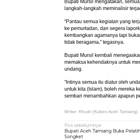
Bupati Mursil mengatakan, semu
langkah-langkah meminalisir terj
“Pantau semua kegiatan yang ter
ke pemurtadan, dan segera lapor
kembangkan agamanya tapi bukan 
tidak beragama,” tegasnya.
Bupati Mursil kembali menegaska
memaksa kehendaknya untuk meng
undang.
“Intinya semua itu diatur oleh 
untuk kita (Islam), boleh mereka
sembari menambahkan apapun pe
Writer: Khudri (Kabiro Aceh Tamiang)
Navigasi
Pos sebelumnya
Bupati Aceh Tamiang Buka Pelati
pos
Songket