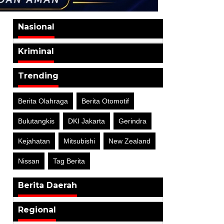
Nasional
Kriminal
Trending
Berita Olahraga
Berita Otomotif
Bulutangkis
DKI Jakarta
Gerindra
Kejahatan
Mitsubishi
New Zealand
Nissan
Tag Berita
Berita Daerah
Regional