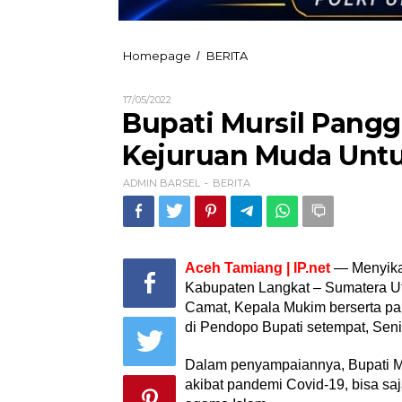
Bupati
Homepage
BERITA
/
Mursil
Panggil
Oleh
17/05/2022
Datok
ADMIN
Bupati Mursil Pangg
Penghulu
BARSEL
se-
Kejuruan Muda Untu
Kejuruan
Muda
ADMIN BARSEL
BERITA
Untuk
-
Antisipasi
Pemurtadan
Aceh Tamiang | IP.net
— Menyikap
Kabupaten Langkat – Sumatera Uta
Camat, Kepala Mukim berserta p
di Pendopo Bupati setempat, Seni
Dalam penyampaiannya, Bupati Mu
akibat pandemi Covid-19, bisa sa