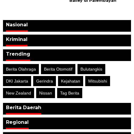
Bailey di Palembayan
Nasional
Kriminal
Trending
Berita Olahraga
Berita Otomotif
Bulutangkis
DKI Jakarta
Gerindra
Kejahatan
Mitsubishi
New Zealand
Nissan
Tag Berita
Berita Daerah
Regional