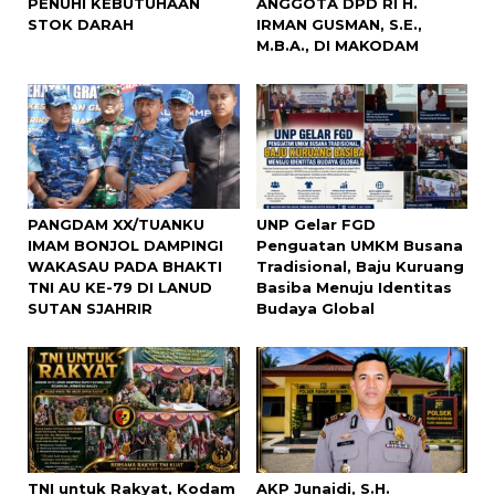
PENUHI KEBUTUHAAN
ANGGOTA DPD RI H.
STOK DARAH
IRMAN GUSMAN, S.E.,
M.B.A., DI MAKODAM
PANGDAM XX/TUANKU
UNP Gelar FGD
IMAM BONJOL DAMPINGI
Penguatan UMKM Busana
WAKASAU PADA BHAKTI
Tradisional, Baju Kuruang
TNI AU KE-79 DI LANUD
Basiba Menuju Identitas
SUTAN SJAHRIR
Budaya Global
TNI untuk Rakyat, Kodam
AKP Junaidi, S.H.