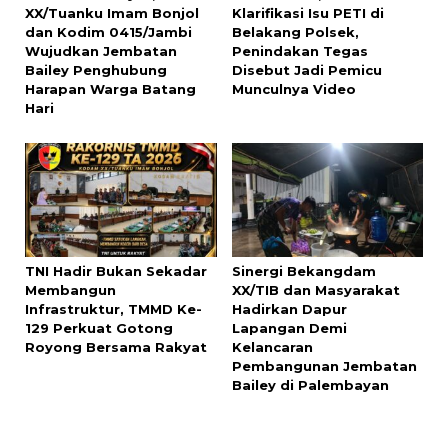
XX/Tuanku Imam Bonjol
Klarifikasi Isu PETI di
dan Kodim 0415/Jambi
Belakang Polsek,
Wujudkan Jembatan
Penindakan Tegas
Bailey Penghubung
Disebut Jadi Pemicu
Harapan Warga Batang
Munculnya Video
Hari
TNI Hadir Bukan Sekadar
Sinergi Bekangdam
Membangun
XX/TIB dan Masyarakat
Infrastruktur, TMMD Ke-
Hadirkan Dapur
129 Perkuat Gotong
Lapangan Demi
Royong Bersama Rakyat
Kelancaran
Pembangunan Jembatan
Bailey di Palembayan