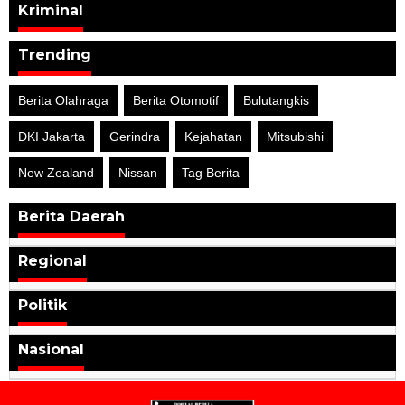
Kriminal
Trending
Berita Olahraga
Berita Otomotif
Bulutangkis
DKI Jakarta
Gerindra
Kejahatan
Mitsubishi
New Zealand
Nissan
Tag Berita
Berita Daerah
Regional
Politik
Nasional