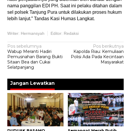
nama panggilan EDI PH. Saat ini pelaku ditahan dalam
sel polsek Tanjung Pura untuk dilakukan proses hukum
lebih lanjut.” Tandas Kasi Humas Langkat.
Writer: Hermansyah
Editor: Redaksi
Navigasi
Pos sebelumnya
Pos berikutnya
Wabup Meranti Hadiri
Kapolda Riau: Kemuliaan
pos
Pemusnahan Barang Bukti
Polisi Ada Pada Kecintaan
Sitaan Bea dan Cukai
Masyarakat
Selatpanjang
Jangan Lewatkan
DUDUAK BASAMO
Semangat Merah Putih