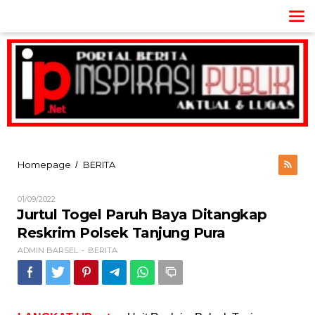
Lewati
ke
konten
Jurtul
Homepage
BERITA
/
Togel
Paruh
Oleh
01/09/2022
Baya
ADMIN
Jurtul Togel Paruh Baya Ditangkap
Ditangkap
BARSEL
Reskrim
Reskrim Polsek Tanjung Pura
Polsek
ADMIN BARSEL
BERITA
-
Tanjung
Pura