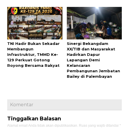
TNI Hadir Bukan Sekadar
Sinergi Bekangdam
Membangun
XX/TIB dan Masyarakat
Infrastruktur, TMMD Ke-
Hadirkan Dapur
129 Perkuat Gotong
Lapangan Demi
Royong Bersama Rakyat
Kelancaran
Pembangunan Jembatan
Bailey di Palembayan
Komentar
Tinggalkan Balasan
Alamat email Anda tidak akan dipublikasikan.
Ruas yang wajib ditandai
*