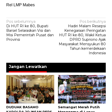
Rel LMP Mabes
Navigasi
Pos sebelumnya
Pos berikutnya
Di HUT RI ke 80, Bupati
Hadiri Malam Resepsi
pos
Barsel Selaraskan Visi dan
Kenegaraan Peringatan
Misi Pemerintah Pusat dan
HUT RI ke-80, Wakil Ketua
Provinsi
DPRD Supriono Ajak
Masyarakat Mensyukuri 80
Tahun kemerdekaan
Indonesia
Jangan Lewatkan
DUDUAK BASAMO
Semangat Merah Putih
KAPOLDA JO INSAN PERS
Menggema di Lapas