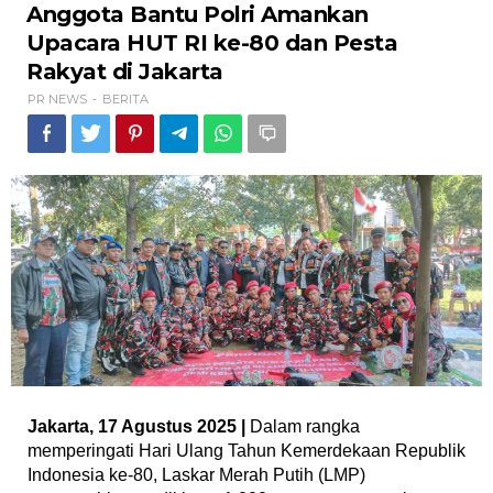
Anggota
Anggota Bantu Polri Amankan
Bantu
Upacara HUT RI ke-80 dan Pesta
Polri
Amankan
Rakyat di Jakarta
Upacara
PR NEWS
BERITA
-
HUT
RI
ke-
80
dan
Pesta
Rakyat
di
Jakarta
Jakarta, 17 Agustus 2025 |
Dalam rangka
memperingati Hari Ulang Tahun Kemerdekaan Republik
Indonesia ke-80, Laskar Merah Putih (LMP)