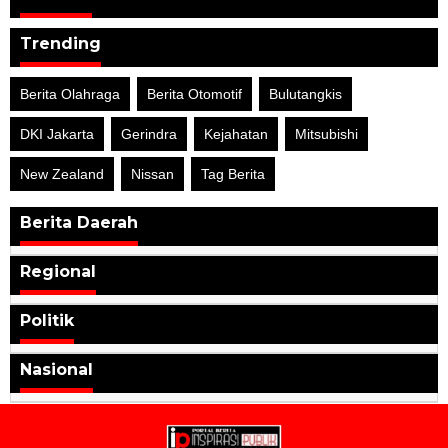
Trending
Berita Olahraga
Berita Otomotif
Bulutangkis
DKI Jakarta
Gerindra
Kejahatan
Mitsubishi
New Zealand
Nissan
Tag Berita
Berita Daerah
Regional
Politik
Nasional