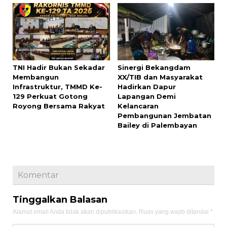
TNI Hadir Bukan Sekadar
Sinergi Bekangdam
Membangun
XX/TIB dan Masyarakat
Infrastruktur, TMMD Ke-
Hadirkan Dapur
129 Perkuat Gotong
Lapangan Demi
Royong Bersama Rakyat
Kelancaran
Pembangunan Jembatan
Bailey di Palembayan
Komentar
Tinggalkan Balasan
Alamat email Anda tidak akan dipublikasikan.
Ruas yang wajib ditandai
*