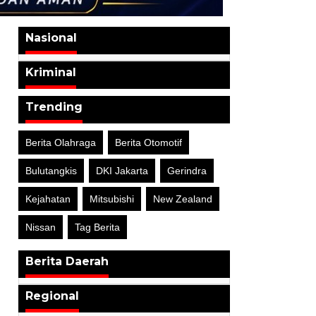
Nasional
Kriminal
Trending
Berita Olahraga
Berita Otomotif
Bulutangkis
DKI Jakarta
Gerindra
Kejahatan
Mitsubishi
New Zealand
Nissan
Tag Berita
Berita Daerah
Regional