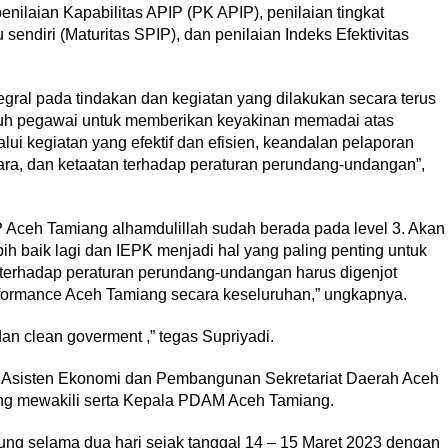
nilaian Kapabilitas APIP (PK APIP), penilaian tingkat
endiri (Maturitas SPIP), dan penilaian Indeks Efektivitas
gral pada tindakan dan kegiatan yang dilakukan secara terus
ruh pegawai untuk memberikan keyakinan memadai atas
alui kegiatan yang efektif dan efisien, keandalan pelaporan
a, dan ketaatan terhadap peraturan perundang-undangan”,
 Aceh Tamiang alhamdulillah sudah berada pada level 3. Akan
bih baik lagi dan IEPK menjadi hal yang paling penting untuk
 terhadap peraturan perundang-undangan harus digenjot
formance Aceh Tamiang secara keseluruhan,” ungkapnya.
n clean goverment ,” tegas Supriyadi.
i, Asisten Ekonomi dan Pembangunan Sekretariat Daerah Aceh
ng mewakili serta Kepala PDAM Aceh Tamiang.
ung selama dua hari sejak tanggal 14 – 15 Maret 2023 dengan