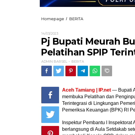
Pj
Homepage
BERITA
/
Bupati
Meurah
Oleh
14/03/2023
Budiman
ADMIN
Pj Bupati Meurah B
Gandeng
BARSEL
BPK
Pelatihan SPIP Terin
RI
Buka
ADMIN BARSEL
BERITA
Pelatihan
-
SPIP
Terintegrasi
Aceh Tamiang | IP.net
— Bupati A
membuka Pelatihan dan Penginpu
Terintegrasi di Lingkungan Pem
Pemeriksa Keuangan (BPK) RI Pe
Inspektur Pembantu I Inspektora
berlangsung di Aula Setdakab se