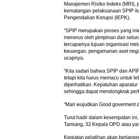
Manajemen Risiko Indeks (MRI), pe
kematangan pelaksanaan SPIP itu s
Pengendalian Korupsi (IEPK).
“SPIP merupakan proses yang inte
menerus oleh pimpinan dan selu
tercapainya tujuan organisasi mel
keuangan, pengamanan aset negar
ucapnya.
“Kita sadari bahwa SPIP dan APIP
tetapi kita harus memacu untuk le
diperhatikan. Kepatuhan aparatur
sehingga dapat mendongkrak per
“Mari wujudkan Good goverment da
Turut hadir dalam kesempatan in
Tamiang, 32 Kepala OPD atau ya
Kegiatan pelatihan akan berlangs