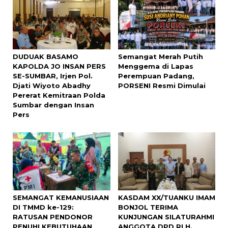
DUDUAK BASAMO
Semangat Merah Putih
KAPOLDA JO INSAN PERS
Menggema di Lapas
SE-SUMBAR, Irjen Pol.
Perempuan Padang,
Djati Wiyoto Abadhy
PORSENI Resmi Dimulai
Pererat Kemitraan Polda
Sumbar dengan Insan
Pers
SEMANGAT KEMANUSIAAN
KASDAM XX/TUANKU IMAM
DI TMMD ke-129:
BONJOL TERIMA
RATUSAN PENDONOR
KUNJUNGAN SILATURAHMI
PENUHI KEBUTUHAAN
ANGGOTA DPD RI H.