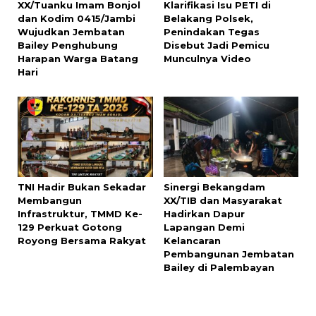
XX/Tuanku Imam Bonjol
Klarifikasi Isu PETI di
dan Kodim 0415/Jambi
Belakang Polsek,
Wujudkan Jembatan
Penindakan Tegas
Bailey Penghubung
Disebut Jadi Pemicu
Harapan Warga Batang
Munculnya Video
Hari
TNI Hadir Bukan Sekadar
Sinergi Bekangdam
Membangun
XX/TIB dan Masyarakat
Infrastruktur, TMMD Ke-
Hadirkan Dapur
129 Perkuat Gotong
Lapangan Demi
Royong Bersama Rakyat
Kelancaran
Pembangunan Jembatan
Bailey di Palembayan