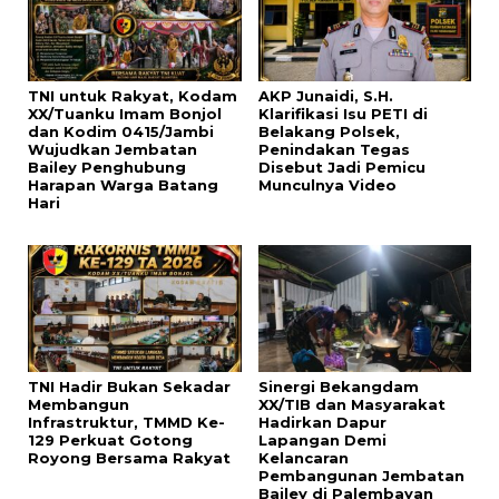
TNI untuk Rakyat, Kodam
AKP Junaidi, S.H.
XX/Tuanku Imam Bonjol
Klarifikasi Isu PETI di
dan Kodim 0415/Jambi
Belakang Polsek,
Wujudkan Jembatan
Penindakan Tegas
Bailey Penghubung
Disebut Jadi Pemicu
Harapan Warga Batang
Munculnya Video
Hari
TNI Hadir Bukan Sekadar
Sinergi Bekangdam
Membangun
XX/TIB dan Masyarakat
Infrastruktur, TMMD Ke-
Hadirkan Dapur
129 Perkuat Gotong
Lapangan Demi
Royong Bersama Rakyat
Kelancaran
Pembangunan Jembatan
Bailey di Palembayan