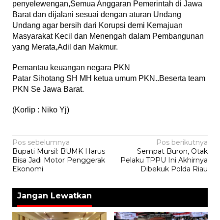
penyelewengan,Semua Anggaran Pemerintah di Jawa
Barat dan dijalani sesuai dengan aturan Undang
Undang agar bersih dari Korupsi demi Kemajuan
Masyarakat Kecil dan Menengah dalam Pembangunan
yang Merata,Adil dan Makmur.
Pemantau keuangan negara PKN
Patar Sihotang SH MH ketua umum PKN..Beserta team
PKN Se Jawa Barat.
(Korlip : Niko Yj)
Navigasi
Pos sebelumnya
Pos berikutnya
Bupati Mursil: BUMK Harus
Sempat Buron, Otak
pos
Bisa Jadi Motor Penggerak
Pelaku TPPU Ini Akhirnya
Ekonomi
Dibekuk Polda Riau
Jangan Lewatkan