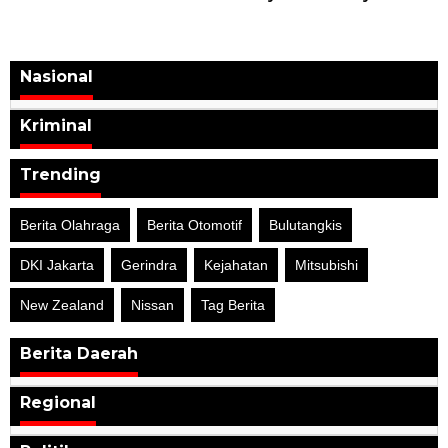
Nasional
Kriminal
Trending
Berita Olahraga
Berita Otomotif
Bulutangkis
DKI Jakarta
Gerindra
Kejahatan
Mitsubishi
New Zealand
Nissan
Tag Berita
Berita Daerah
Regional