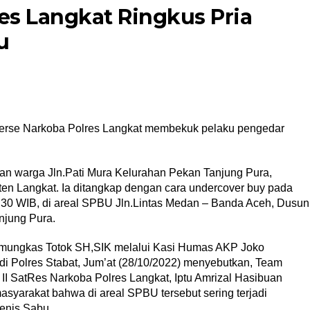
es Langkat Ringkus Pria
u
rse Narkoba Polres Langkat membekuk pelaku pengedar
ran warga Jln.Pati Mura Kelurahan Pekan Tanjung Pura,
n Langkat. Ia ditangkap dengan cara undercover buy pada
.30 WIB, di areal SPBU Jln.Lintas Medan – Banda Aceh, Dusun
njung Pura.
mungkas Totok SH,SIK melalui Kasi Humas AKP Joko
i Polres Stabat, Jum’at (28/10/2022) menyebutkan, Team
t II SatRes Narkoba Polres Langkat, Iptu Amrizal Hasibuan
syarakat bahwa di areal SPBU tersebut sering terjadi
jenis Sabu.