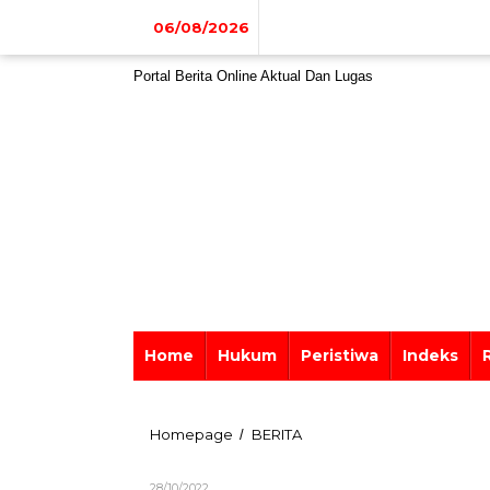
Lewati
ke
06/08/2026
konten
Portal Berita Online Aktual Dan Lugas
Home
Hukum
Peristiwa
Indeks
SatRes
Homepage
BERITA
/
Narkoba
Polres
Oleh
28/10/2022