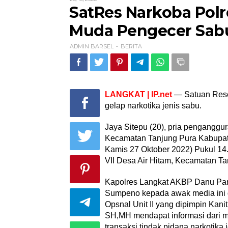
Langkat
ADMIN
SatRes Narkoba Polr
Ringkus
BARSEL
Pria
Muda Pengecer Sab
Muda
Pengecer
ADMIN BARSEL
BERITA
Sabu
-
LANGKAT | IP.net
— Satuan Rese
gelap narkotika jenis sabu.
Jaya Sitepu (20), pria penganggu
Kecamatan Tanjung Pura Kabupate
Kamis 27 Oktober 2022) Pukul 14
VII Desa Air Hitam, Kecamatan Ta
Kapolres Langkat AKBP Danu Pa
Sumpeno kepada awak media ini d
Opsnal Unit II yang dipimpin Kani
SH,MH mendapat informasi dari ma
transaksi tindak pidana narkotika 