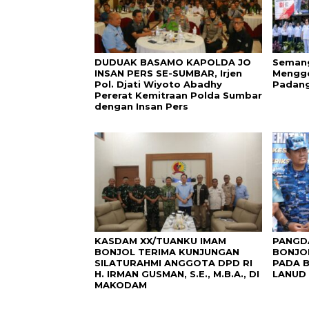
DUDUAK BASAMO KAPOLDA JO
Semang
INSAN PERS SE-SUMBAR, Irjen
Mengge
Pol. Djati Wiyoto Abadhy
Padang
Pererat Kemitraan Polda Sumbar
dengan Insan Pers
KASDAM XX/TUANKU IMAM
PANGD
BONJOL TERIMA KUNJUNGAN
BONJO
SILATURAHMI ANGGOTA DPD RI
PADA B
H. IRMAN GUSMAN, S.E., M.B.A., DI
LANUD 
MAKODAM