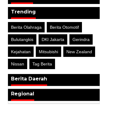
Trending
Berita Olahraga
Berita Otomotif
Bulutangkis
DKI Jakarta
Gerindra
Kejahatan
Mitsubishi
New Zealand
Nissan
Tag Berita
Berita Daerah
Regional