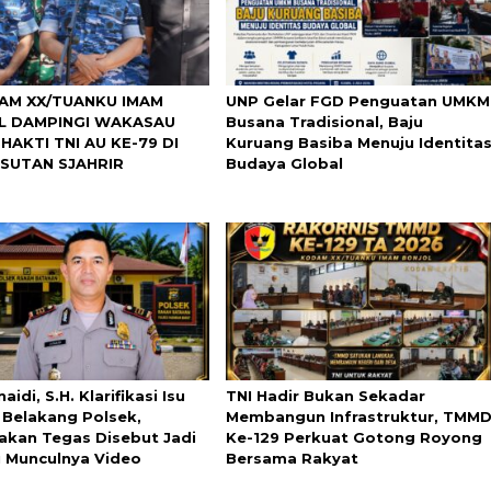
AM XX/TUANKU IMAM
UNP Gelar FGD Penguatan UMKM
L DAMPINGI WAKASAU
Busana Tradisional, Baju
HAKTI TNI AU KE-79 DI
Kuruang Basiba Menuju Identita
SUTAN SJAHRIR
Budaya Global
aidi, S.H. Klarifikasi Isu
TNI Hadir Bukan Sekadar
i Belakang Polsek,
Membangun Infrastruktur, TMM
akan Tegas Disebut Jadi
Ke-129 Perkuat Gotong Royong
 Munculnya Video
Bersama Rakyat