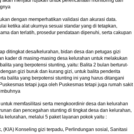
ng akan menjadi rujukan untuk perencanaan monitoring dan
angnya
kukan dengan memperhatikan validasi dan akurasi data.
i ketika alat ukurnya sesuai standar yang di tetapkan,
sama dan terlatih, prosedur pendataan dipenuhi, serta cakupan
rap ditingkat desa/kelurahan, bidan desa dan petugas gizi
 kader di masing-masing desa kelurahan untuk melakukan
ita yang berpotensi stunting, yaitu: Balita 2 bulan berturut-
a dengan gizi buruk dan kurang gizi, untuk balita penderita
rta balita yang berpotensi stunting ini yang harus ditangani
Puskesmas tetapi juga oleh Puskesmas tetapi juga rumah sakit
 imbuhnya
ntuk memfasilitasi serta mengkoordinir desa dan kelurahan
unan dan pencegahan stunting di tingkat desa dan kelurahan,
la kelurahan, melalui 5 paket layanan pokok yaitu :
 (KIA) Konseling gizi terpadu, Perlindungan sosial, Sanitasi