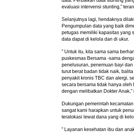
data. Perbaikan data stunting ya
evaluasi intervensi stunting,” ter
Selanjutnya lagi, hendaknya dila
Pengumpulan data yang baik dimula
petugas memiliki kapasitas yang 
data dapat di kelola dan di ukur.
” Untuk itu, kita sama sama berha
puskesmas Bersama -sama dengan
penelusuran, penemuan bayi dan bal
turut berat badan tidak naik, balit
penyakit kronis TBC dan alergi, se
secara bersama tidak hanya oleh 
dengan melibatkan Dokter Anak,”
Dukungan pemerintah kecamatan u
sangat kami harapkan untuk penur
teralokasi lewat dana yang di kelo
” Layanan kesehatan ibu dan anak,