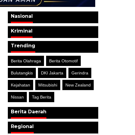
Nasional
Kriminal
Trending
Berita Olahraga
Berita Otomotif
Bulutangkis
DKI Jakarta
Gerindra
Kejahatan
Mitsubishi
New Zealand
Nissan
Tag Berita
Berita Daerah
Regional