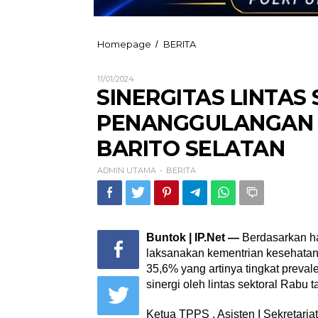
SINERGITAS
Homepage
BERITA
/
LINTAS
SEKTOR
Oleh
11/01/2024
HAL
ADMIN
SINERGITAS LINTAS
PERCEPATAN
UTAMA
PENANGGULANGAN
PENANGGULANGAN 
STUNTING
DI
BARITO SELATAN
KABUPATEN
BARITO
ADMIN UTAMA
BERITA
SELATAN
-
Buntok | IP.Net —
Berdasarkan has
laksanakan kementrian kesehatan,
35,6% yang artinya tingkat preval
sinergi oleh lintas sektoral Rabu 
Ketua TPPS , Asisten I Sekretari