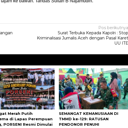
s tajam ke bawah. Tandas Sultan B Najamudin.
Pos berikutny
Tangan
Surat Terbuka Kepada Kapolri : Sto
Kriminalisasi Jurnalis Aceh dengan Pasal Kare
UU IT
at Merah Putih
SEMANGAT KEMANUSIAAN DI
ma di Lapas Perempuan
TMMD ke-129: RATUSAN
, PORSENI Resmi Dimulai
PENDONOR PENUHI