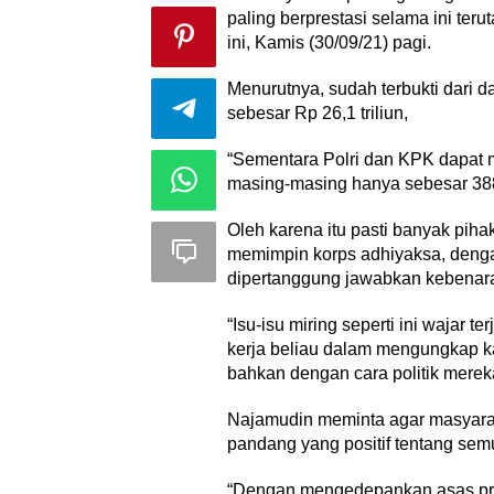
paling berprestasi selama ini ter
ini, Kamis (30/09/21) pagi.
Menurutnya, sudah terbukti dari 
sebesar Rp 26,1 triliun,
“Sementara Polri dan KPK dapat 
masing-masing hanya sebesar 388 
Oleh karena itu pasti banyak pih
memimpin korps adhiyaksa, dengan 
dipertanggung jawabkan kebenar
“Isu-isu miring seperti ini wajar
kerja beliau dalam mengungkap ka
bahkan dengan cara politik mere
Najamudin meminta agar masyarak
pandang yang positif tentang sem
“Dengan mengedepankan asas pra