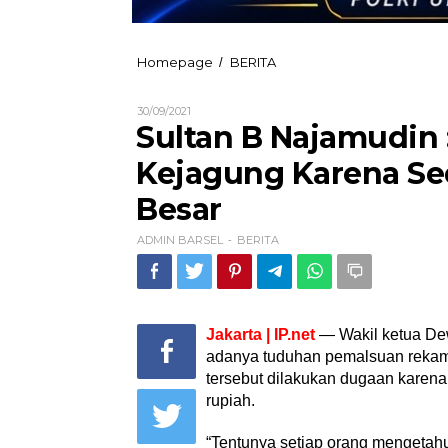
Sultan
Homepage
BERITA
/
B
Najamudin
Oleh
30/09/2021
:
ADMIN
Sultan B Najamudin
Tuduhan
BARSEL
Rekam
Kejagung Karena S
Jejak
Kejagung
Besar
Karena
Sedang
ADMIN BARSEL
BERITA
Mengungkap
-
Kasus
Besar
Jakarta | IP.net
— Wakil ketua Dew
adanya tuduhan pemalsuan rekam 
tersebut dilakukan dugaan karena
rupiah.
“Tentunya setiap orang mengeta