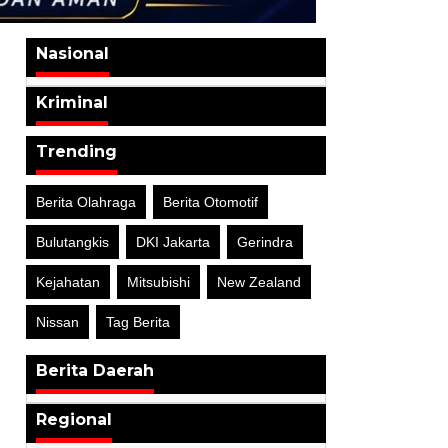
Nasional
Kriminal
Trending
Berita Olahraga
Berita Otomotif
Bulutangkis
DKI Jakarta
Gerindra
Kejahatan
Mitsubishi
New Zealand
Nissan
Tag Berita
Berita Daerah
Regional