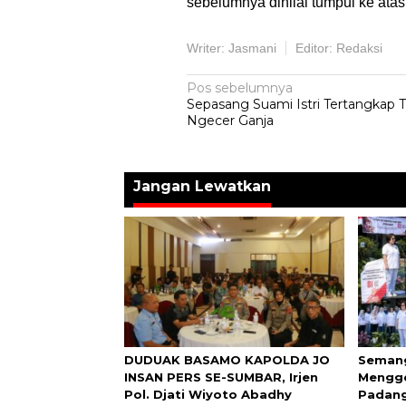
sebelumnya dinilai tumpul ke ata
Writer: Jasmani
Editor: Redaksi
Navigasi
Pos sebelumnya
Sepasang Suami Istri Tertangkap 
pos
Ngecer Ganja
Jangan Lewatkan
DUDUAK BASAMO KAPOLDA JO
Semang
INSAN PERS SE-SUMBAR, Irjen
Mengge
Pol. Djati Wiyoto Abadhy
Padang