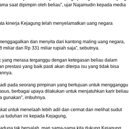
utama saat dipimpin oleh beliau”, ujar Najamudin kepada media
data kinerja Kejagung telah menyelamatkan uang negara
menggagalkan dan menyita dari kantong maling uang negara,
miliar dan Rp 331 miliar rupiah saja”, sebutnya.
ak yang merasa terganggu dengan ketegasan beliau dalam
prestasi yang baik pasti akan diterpa isu yang tidak bisa
annya.
 terjadi pada seorang pimpinan yang bertujuan untuk mengganggu
sus, berbagai upaya dilakukan untuk menjatuhkan karir beliau
ka gunakan”, imbuhnya.
at untuk menelaah lebih adil dan cermat dan melihat sudut
ua tuduhan ini kepada Kejagung,
duga tak bersalah, mari sama-sama kita dukung Kejagung