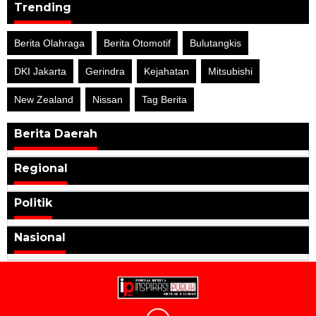
Trending
Berita Olahraga
Berita Otomotif
Bulutangkis
DKI Jakarta
Gerindra
Kejahatan
Mitsubishi
New Zealand
Nissan
Tag Berita
Berita Daerah
Regional
Politik
Nasional