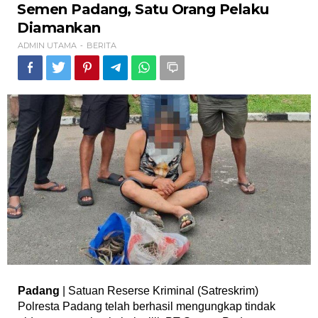
PT
Semen Padang, Satu Orang Pelaku
Semen
Diamankan
Padang,
Satu
ADMIN UTAMA
BERITA
-
Orang
Pelaku
Diamankan
Padang
| Satuan Reserse Kriminal (Satreskrim)
Polresta Padang telah berhasil mengungkap tindak