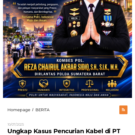
Ungkap
Homepage
BERITA
/
Kasus
Pencurian
Oleh
10/07/2025
Kabel
ADMIN
Ungkap Kasus Pencurian Kabel di PT
di
UTAMA