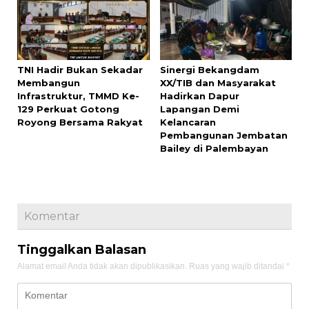
TNI Hadir Bukan Sekadar
Sinergi Bekangdam
Membangun
XX/TIB dan Masyarakat
Infrastruktur, TMMD Ke-
Hadirkan Dapur
129 Perkuat Gotong
Lapangan Demi
Royong Bersama Rakyat
Kelancaran
Pembangunan Jembatan
Bailey di Palembayan
Komentar
Tinggalkan Balasan
Alamat email Anda tidak akan dipublikasikan.
Ruas yang wajib ditandai
*