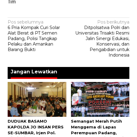
Tim
Navigasi
Pos sebelumnya
Pos berikutnya
6 Pria Kompak Curi Solar
Ditpolsatwa Polri dan
pos
Alat Berat di PT Semen
Universitas Trisakti Resmi
Padang, Polisi Tangkap
Jalin Sinergi Edukasi,
Pelaku dan Amankan
Konservasi, dan
Barang Bukti
Pengabdian untuk
Indonesia
Jangan Lewatkan
DUDUAK BASAMO
Semangat Merah Putih
KAPOLDA JO INSAN PERS
Menggema di Lapas
SE-SUMBAR, Irjen Pol.
Perempuan Padang,