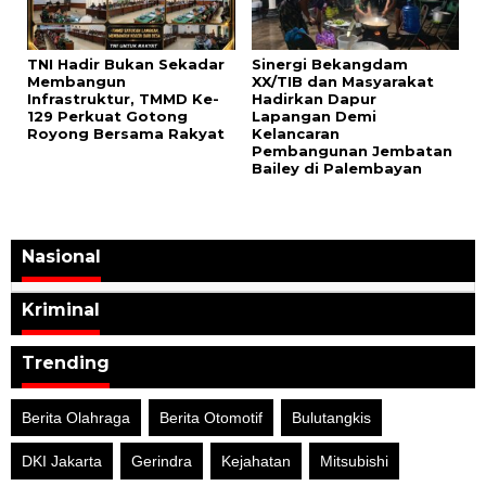
TNI Hadir Bukan Sekadar
Sinergi Bekangdam
Membangun
XX/TIB dan Masyarakat
Infrastruktur, TMMD Ke-
Hadirkan Dapur
129 Perkuat Gotong
Lapangan Demi
Royong Bersama Rakyat
Kelancaran
Pembangunan Jembatan
Bailey di Palembayan
Nasional
Kriminal
Trending
Berita Olahraga
Berita Otomotif
Bulutangkis
DKI Jakarta
Gerindra
Kejahatan
Mitsubishi