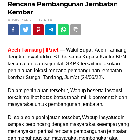
Rencana
Rencana Pembangunan Jembatan
Pembangunan
Kembar
Jembatan
Kembar
ADMIN BARSEL
BERITA
-
Aceh Tamiang | IP.net
— Wakil Bupati Aceh Tamiang,
Tengku Insyafuddin, ST, bersama Kepala Kantor BPN,
kecamatan, dan sejumlah SKPK terkait melakukan
peninjauan lokasi rencana pembangunan jembatan
kembar Sungai Tamiang, Jum’at (24/06/22).
Dalam peninjauan tersebut, Wabup beserta instansi
terkait melihat batas-batas tanah milik pemerintah dan
masyarakat untuk pembangunan jembatan.
Di sela-sela peninjauan tersebut, Wabup Insyafuddin
tampak berbincang dengan masyarakat setempat yang
menanyakan perihal rencana pembangunan jembatan
dan mengharuskan masyarakat membongkar atau