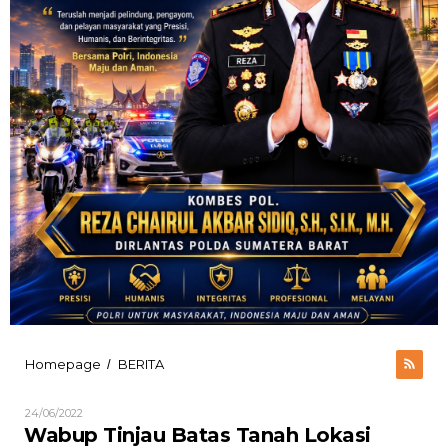
Wabup
Homepage
BERITA
/
Tinjau
Batas
Oleh
24/06/2022
Tanah
ADMIN
Wabup Tinjau Batas Tanah Lokasi
Lokasi
BARSEL