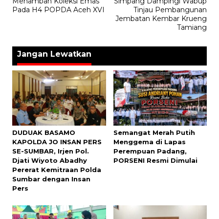
Menambah Koleksi Emas
Simpang Dampingi Wabup
Pada H4 POPDA Aceh XVI
Tinjau Pembangunan
Jembatan Kembar Krueng
Tamiang
Jangan Lewatkan
DUDUAK BASAMO
Semangat Merah Putih
KAPOLDA JO INSAN PERS
Menggema di Lapas
SE-SUMBAR, Irjen Pol.
Perempuan Padang,
Djati Wiyoto Abadhy
PORSENI Resmi Dimulai
Pererat Kemitraan Polda
Sumbar dengan Insan
Pers