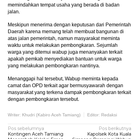
memindahkan tempat usaha yang berada di badan
jalan.
Meskipun menerima dengan keputusan dari Pemerintah
Daerah karena memang telah membuat bangunan di
atas jalan pemerintah, namun masyarakat meminta
waktu untuk melakukan pembongkaran. Sejumlah
warga yang ditemui wabup juga menanyakan terkait
apakah pemkab menyediakan bantuan untuk warga
yang melakukan pembongkaran nantinya.
Menanggapi hal tersebut, Wabup meminta kepada
camat dan OPD terkait agar bermusyawarah dengan
masyarakat yang terkena dampak pembongkaran terkait
dengan pembongkaran tersebut.
Writer: Khudri (Kabiro Aceh Tamiang)
Editor: Redaksi
Navigasi
Pos sebelumnya
Pos berikutnya
Kontingen Aceh Tamiang
Kapolsek Kota Kuala
pos