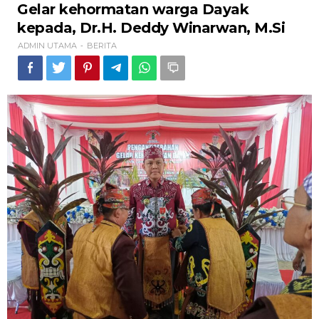
Gelar
Gelar kehormatan warga Dayak
kehormatan
kepada, Dr.H. Deddy Winarwan, M.Si
warga
Dayak
ADMIN UTAMA
BERITA
-
kepada,
Dr.H.
Deddy
Winarwan,
M.Si