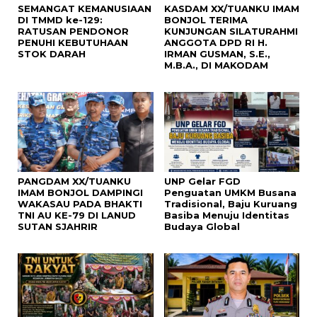
SEMANGAT KEMANUSIAAN
KASDAM XX/TUANKU IMAM
DI TMMD ke-129:
BONJOL TERIMA
RATUSAN PENDONOR
KUNJUNGAN SILATURAHMI
PENUHI KEBUTUHAAN
ANGGOTA DPD RI H.
STOK DARAH
IRMAN GUSMAN, S.E.,
M.B.A., DI MAKODAM
PANGDAM XX/TUANKU
UNP Gelar FGD
IMAM BONJOL DAMPINGI
Penguatan UMKM Busana
WAKASAU PADA BHAKTI
Tradisional, Baju Kuruang
TNI AU KE-79 DI LANUD
Basiba Menuju Identitas
SUTAN SJAHRIR
Budaya Global