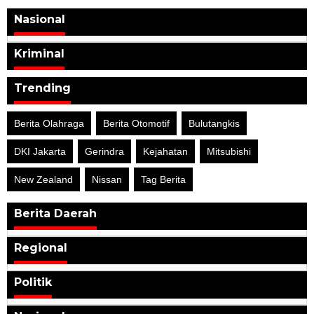
Nasional
Kriminal
Trending
Berita Olahraga
Berita Otomotif
Bulutangkis
DKI Jakarta
Gerindra
Kejahatan
Mitsubishi
New Zealand
Nissan
Tag Berita
Berita Daerah
Regional
Politik