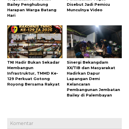
Bailey Penghubung
Disebut Jadi Pemicu
Harapan Warga Batang
Munculnya Video
Hari
TNI Hadir Bukan Sekadar
Sinergi Bekangdam
Membangun
XX/TIB dan Masyarakat
Infrastruktur, TMMD Ke-
Hadirkan Dapur
129 Perkuat Gotong
Lapangan Demi
Royong Bersama Rakyat
Kelancaran
Pembangunan Jembatan
Bailey di Palembayan
Komentar