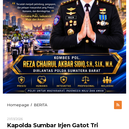
Kapolda
Homepage
BERITA
/
Sumbar
Irjen
Oleh
21/03/2026
Gatot
ADMIN
Kapolda Sumbar Irjen Gatot Tri
Tri
PASBAR