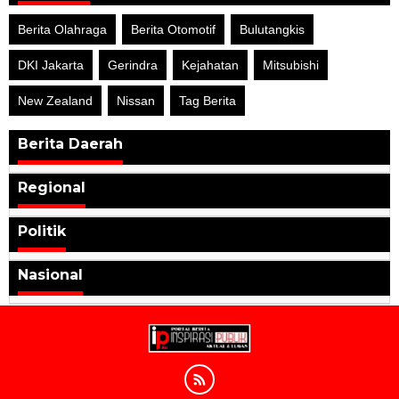
Berita Olahraga
Berita Otomotif
Bulutangkis
DKI Jakarta
Gerindra
Kejahatan
Mitsubishi
New Zealand
Nissan
Tag Berita
Berita Daerah
Regional
Politik
Nasional