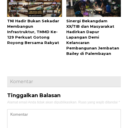
TNI Hadir Bukan Sekadar
Sinergi Bekangdam
Membangun
XX/TIB dan Masyarakat
Infrastruktur, TMMD Ke-
Hadirkan Dapur
129 Perkuat Gotong
Lapangan Demi
Royong Bersama Rakyat
Kelancaran
Pembangunan Jembatan
Bailey di Palembayan
Komentar
Tinggalkan Balasan
Alamat email Anda tidak akan dipublikasikan.
Ruas yang wajib ditandai
*