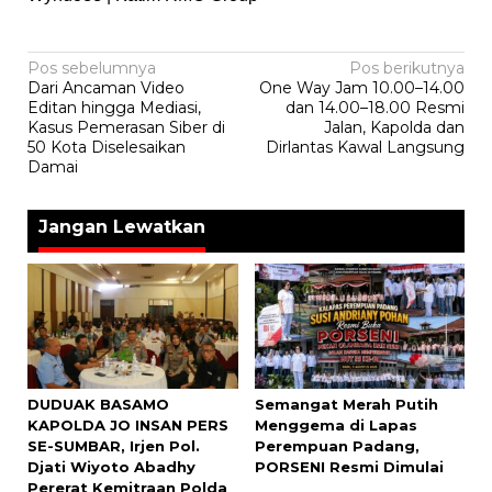
Navigasi
Pos sebelumnya
Pos berikutnya
Dari Ancaman Video
One Way Jam 10.00–14.00
pos
Editan hingga Mediasi,
dan 14.00–18.00 Resmi
Kasus Pemerasan Siber di
Jalan, Kapolda dan
50 Kota Diselesaikan
Dirlantas Kawal Langsung
Damai
Jangan Lewatkan
DUDUAK BASAMO
Semangat Merah Putih
KAPOLDA JO INSAN PERS
Menggema di Lapas
SE-SUMBAR, Irjen Pol.
Perempuan Padang,
Djati Wiyoto Abadhy
PORSENI Resmi Dimulai
Pererat Kemitraan Polda