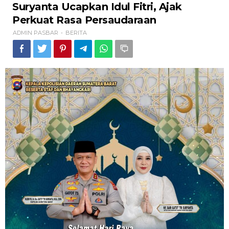
Suryanta
Suryanta Ucapkan Idul Fitri, Ajak
Ucapkan
Perkuat Rasa Persaudaraan
Idul
Fitri,
ADMIN PASBAR
BERITA
-
Ajak
Perkuat
Rasa
Persaudaraan