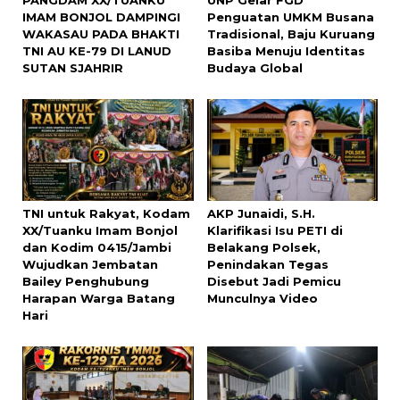
PANGDAM XX/TUANKU
UNP Gelar FGD
IMAM BONJOL DAMPINGI
Penguatan UMKM Busana
WAKASAU PADA BHAKTI
Tradisional, Baju Kuruang
TNI AU KE-79 DI LANUD
Basiba Menuju Identitas
SUTAN SJAHRIR
Budaya Global
TNI untuk Rakyat, Kodam
AKP Junaidi, S.H.
XX/Tuanku Imam Bonjol
Klarifikasi Isu PETI di
dan Kodim 0415/Jambi
Belakang Polsek,
Wujudkan Jembatan
Penindakan Tegas
Bailey Penghubung
Disebut Jadi Pemicu
Harapan Warga Batang
Munculnya Video
Hari