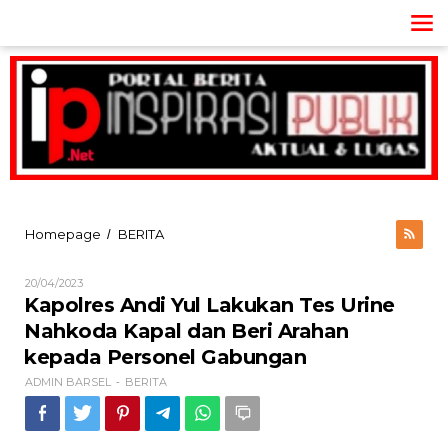
Lewati
ke
konten
Kapolres
Homepage
BERITA
/
Andi
Yul
Oleh
20/04/2023
Lakukan
ADMIN
Kapolres Andi Yul Lakukan Tes Urine
Tes
BARSEL
Urine
Nahkoda Kapal dan Beri Arahan
Nahkoda
kepada Personel Gabungan
Kapal
dan
ADMIN BARSEL
BERITA
-
Beri
Arahan
kepada