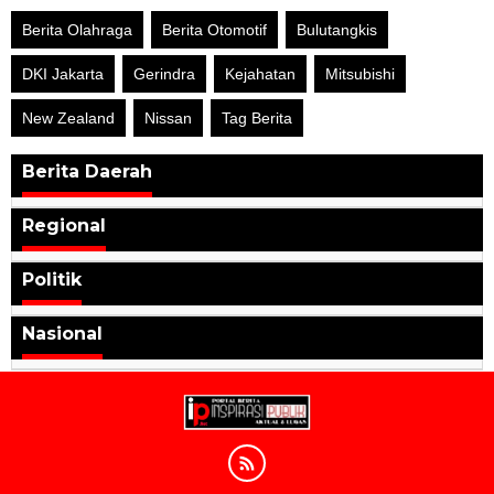
Berita Olahraga
Berita Otomotif
Bulutangkis
DKI Jakarta
Gerindra
Kejahatan
Mitsubishi
New Zealand
Nissan
Tag Berita
Berita Daerah
Regional
Politik
Nasional