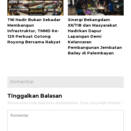
TNI Hadir Bukan Sekadar
Sinergi Bekangdam
Membangun
XX/TIB dan Masyarakat
Infrastruktur, TMMD Ke-
Hadirkan Dapur
129 Perkuat Gotong
Lapangan Demi
Royong Bersama Rakyat
Kelancaran
Pembangunan Jembatan
Bailey di Palembayan
Komentar
Tinggalkan Balasan
Alamat email Anda tidak akan dipublikasikan.
Ruas yang wajib ditandai
*