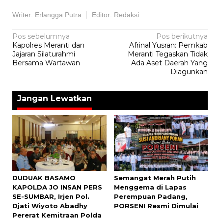
Writer: Erlangga Putra
Editor: Redaksi
Navigasi
Pos sebelumnya
Pos berikutnya
Kapolres Meranti dan
Afrinal Yusran: Pemkab
pos
Jajaran Silaturahmi
Meranti Tegaskan Tidak
Bersama Wartawan
Ada Aset Daerah Yang
Diagunkan
Jangan Lewatkan
DUDUAK BASAMO
Semangat Merah Putih
KAPOLDA JO INSAN PERS
Menggema di Lapas
SE-SUMBAR, Irjen Pol.
Perempuan Padang,
Djati Wiyoto Abadhy
PORSENI Resmi Dimulai
Pererat Kemitraan Polda