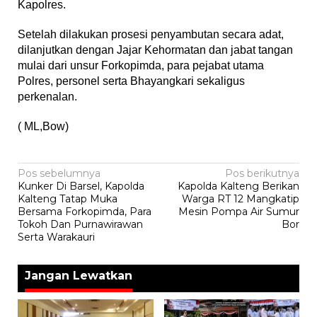
Kapolres.
Setelah dilakukan prosesi penyambutan secara adat,
dilanjutkan dengan Jajar Kehormatan dan jabat tangan
mulai dari unsur Forkopimda, para pejabat utama
Polres, personel serta Bhayangkari sekaligus
perkenalan.
( ML,Bow)
Navigasi
Pos sebelumnya
Pos berikutnya
Kunker Di Barsel, Kapolda
Kapolda Kalteng Berikan
pos
Kalteng Tatap Muka
Warga RT 12 Mangkatip
Bersama Forkopimda, Para
Mesin Pompa Air Sumur
Tokoh Dan Purnawirawan
Bor
Serta Warakauri
Jangan Lewatkan