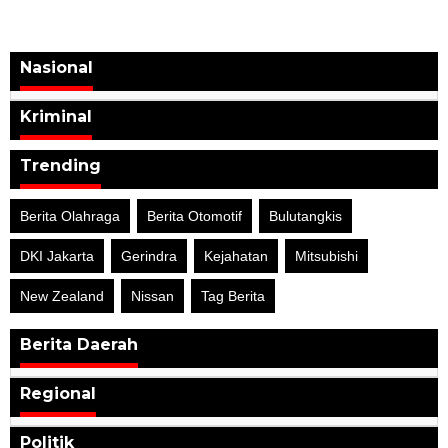
Nasional
Kriminal
Trending
Berita Olahraga
Berita Otomotif
Bulutangkis
DKI Jakarta
Gerindra
Kejahatan
Mitsubishi
New Zealand
Nissan
Tag Berita
Berita Daerah
Regional
Politik