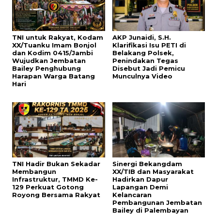
TNI untuk Rakyat, Kodam
AKP Junaidi, S.H.
XX/Tuanku Imam Bonjol
Klarifikasi Isu PETI di
dan Kodim 0415/Jambi
Belakang Polsek,
Wujudkan Jembatan
Penindakan Tegas
Bailey Penghubung
Disebut Jadi Pemicu
Harapan Warga Batang
Munculnya Video
Hari
TNI Hadir Bukan Sekadar
Sinergi Bekangdam
Membangun
XX/TIB dan Masyarakat
Infrastruktur, TMMD Ke-
Hadirkan Dapur
129 Perkuat Gotong
Lapangan Demi
Royong Bersama Rakyat
Kelancaran
Pembangunan Jembatan
Bailey di Palembayan