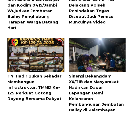
dan Kodim 0415/Jambi
Belakang Polsek,
Wujudkan Jembatan
Penindakan Tegas
Bailey Penghubung
Disebut Jadi Pemicu
Harapan Warga Batang
Munculnya Video
Hari
TNI Hadir Bukan Sekadar
Sinergi Bekangdam
Membangun
XX/TIB dan Masyarakat
Infrastruktur, TMMD Ke-
Hadirkan Dapur
129 Perkuat Gotong
Lapangan Demi
Royong Bersama Rakyat
Kelancaran
Pembangunan Jembatan
Bailey di Palembayan