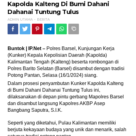
Kapolda
Kapolda Kalteng Di Bumi Dahani
Kalteng
Dahanai Tuntung Tulus
Di
Bumi
ADMIN UTAMA
BERITA
-
Dahani
Dahanai
Tuntung
Tulus
Buntok | IP.Net –
Polres Barsel, Kunjungan Kerja
(Kunker) Kepala Kepolisian Daerah (Kapolda)
Kalimantan Tengah (Kalteng) beserta rombongan di
Polres Barito Selatan (Barsel) disambut dengan tradisi
Potong Pantan, Selasa (16/1/2024) siang.
Dalam prosesi penyambutan Kunker Kapolda Kalteng
di Bumi Dahani Dahanai Tuntung Tulus ini,
dilaksanakan di depan pintu gerbang Mapolres Barsel
dan disambut langsung Kapolres AKBP Asep
Bangbang Saputra, S.I.K.
Seperti yang diketahui, Pulau Kalimantan memiliki
berjuta kekayaan budaya yang unik dan menarik, salah