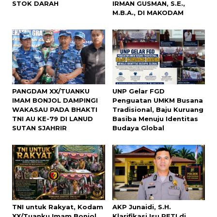
STOK DARAH
IRMAN GUSMAN, S.E.,
M.B.A., DI MAKODAM
PANGDAM XX/TUANKU
UNP Gelar FGD
IMAM BONJOL DAMPINGI
Penguatan UMKM Busana
WAKASAU PADA BHAKTI
Tradisional, Baju Kuruang
TNI AU KE-79 DI LANUD
Basiba Menuju Identitas
SUTAN SJAHRIR
Budaya Global
TNI untuk Rakyat, Kodam
AKP Junaidi, S.H.
XX/Tuanku Imam Bonjol
Klarifikasi Isu PETI di